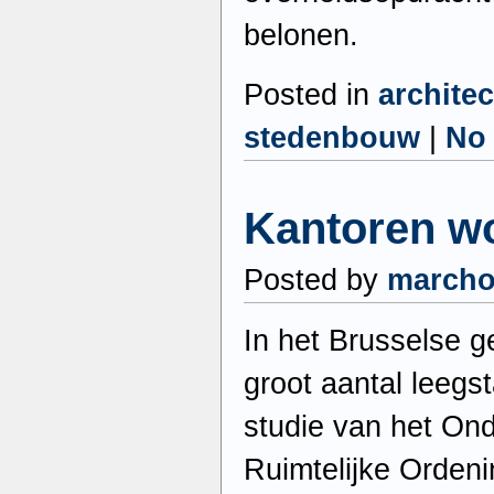
belonen.
Posted in
archite
stedenbouw
|
No
Kantoren w
Posted by
march
In het Brusselse 
groot aantal leegs
studie van het On
Ruimtelijke Ordenin