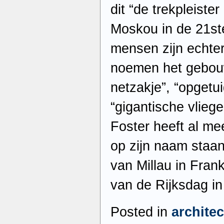
dit “de trekpleist
Moskou in de 21s
mensen zijn echte
noemen het gebouw
netzakje”, “opgetu
“gigantische vlieg
Foster heeft al me
op zijn naam staa
van Millau in Fran
van de Rijksdag in 
Posted in
archite