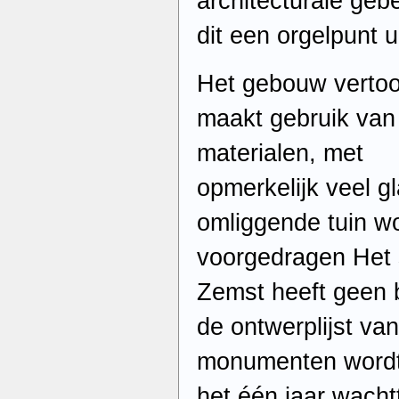
architecturale ge
dit een orgelpunt ui
Het gebouw vertoon
maakt gebruik van
materialen, met
opmerkelijk veel g
omliggende tuin w
voorgedragen Het 
Zemst heeft geen 
de ontwerplijst va
monumenten wordt 
het één jaar wacht