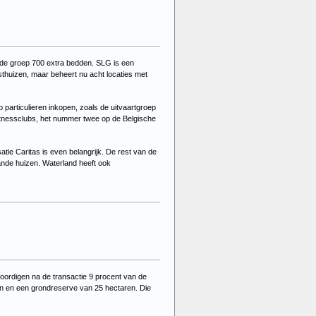
t de groep 700 extra bedden. SLG is een
usthuizen, maar beheert nu acht locaties met
 particulieren inkopen, zoals de uitvaartgroep
fitnessclubs, het nummer twee op de Belgische
tie Caritas is even belangrijk. De rest van de
aande huizen. Waterland heeft ook
oordigen na de transactie 9 procent van de
en en een grondreserve van 25 hectaren. Die