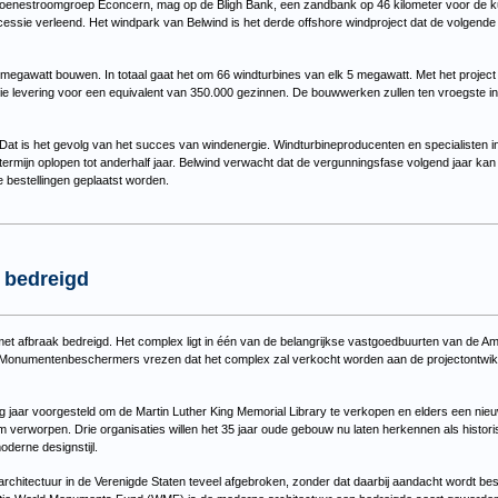
roenestroomgroep Econcern, mag op de Bligh Bank, een zandbank op 46 kilometer voor de 
cessie verleend. Het windpark van Belwind is het derde offshore windproject dat de volgende
 megawatt bouwen. In totaal gaat het om 66 windturbines van elk 5 megawatt. Met het project
e levering voor een equivalent van 350.000 gezinnen. De bouwwerken zullen ten vroegste in 
. Dat is het gevolg van het succes van windenergie. Windturbineproducenten en specialisten
termijn oplopen tot anderhalf jaar. Belwind verwacht dat de vergunningsfase volgend jaar k
bestellingen geplaatst worden.
y bedreigd
met afbraak bedreigd. Het complex ligt in één van de belangrijkse vastgoedbuurten van de 
Monumentenbeschermers vrezen dat het complex zal verkocht worden aan de projectontwikk
jaar voorgesteld om de Martin Luther King Memorial Library te verkopen en elders een nieu
verworpen. Drie organisaties willen het 35 jaar oude gebouw nu laten herkennen als histo
derne designstijl.
architectuur in de Verenigde Staten teveel afgebroken, zonder dat daarbij aandacht wordt best