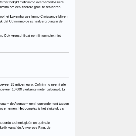
 Verder bekijkt Cofinimmo overnamedossiers
nimmo om een snellere groei te realiseren.
od op het Luxemburgse Immo Croissance blijven.
ijk dat Cofinimmo de schaalvergroting in de
n. Ook vreest hij dat een filmcomplex niet
eveer 25 miljoen euro. Cofinimmo neemt alle
ngeveer 10.000 vierkante meter gebouwd. Er
gebouw – de Avenue – een huurrendement tussen
overnemen. Het complex is het sluitstuk van
anceerde technologieën en optimale
kelijk vanaf de Antwerpse Ring, de