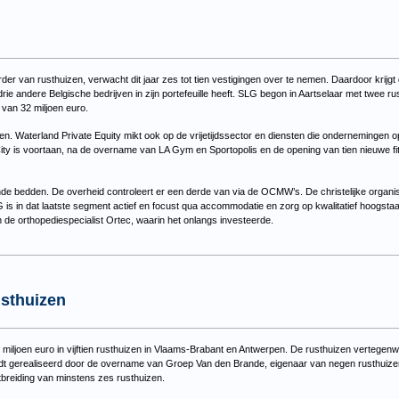
er van rusthuizen, verwacht dit jaar zes tot tien vestigingen over te nemen. Daardoor krijg
rie andere Belgische bedrijven in zijn portefeuille heeft. SLG begon in Aartselaar met twee r
van 32 miljoen euro.
en. Waterland Private Equity mikt ook op de vrijetijdssector en diensten die ondernemingen op
 City is voortaan, na de overname van LA Gym en Sportopolis en de opening van tien nieuwe 
nde bedden. De overheid controleert er een derde van via de OCMW’s. De christelijke organisa
G is in dat laatste segment actief en focust qua accommodatie en zorg op kwalitatief hoogst
 de orthopediespecialist Ortec, waarin het onlangs investeerde.
usthuizen
iljoen euro in vijftien rusthuizen in Vlaams-Brabant en Antwerpen. De rusthuizen vertegenw
ordt gerealiseerd door de overname van Groep Van den Brande, eigenaar van negen rusthuiz
tbreiding van minstens zes rusthuizen.