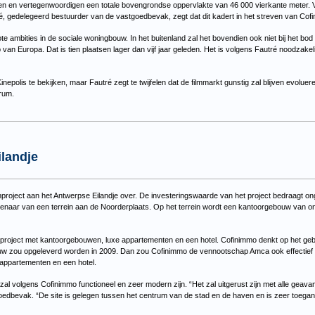
den en vertegenwoordigen een totale bovengrondse oppervlakte van 46 000 vierkante meter.
ré, gedelegeerd bestuurder van de vastgoedbevak, zegt dat dit kadert in het streven van Cofi
e ambities in de sociale woningbouw. In het buitenland zal het bovendien ook niet bij het b
n Europa. Dat is tien plaatsen lager dan vijf jaar geleden. Het is volgens Fautré noodzakel
polis te bekijken, maar Fautré zegt te twijfelen dat de filmmarkt gunstig zal blijven evoluere
rum.
landje
oject aan het Antwerpse Eilandje over. De investeringswaarde van het project bedraagt ong
naar van een terrein aan de Noorderplaats. Op het terrein wordt een kantoorgebouw van o
r project met kantoorgebouwen, luxe appartementen en een hotel. Cofinimmo denkt op het 
ouw zou opgeleverd worden in 2009. Dan zou Cofinimmo de vennootschap Amca ook effectief 
 appartementen en een hotel.
 zal volgens Cofinimmo functioneel en zeer modern zijn. “Het zal uitgerust zijn met alle geav
oedbevak. “De site is gelegen tussen het centrum van de stad en de haven en is zeer toegan