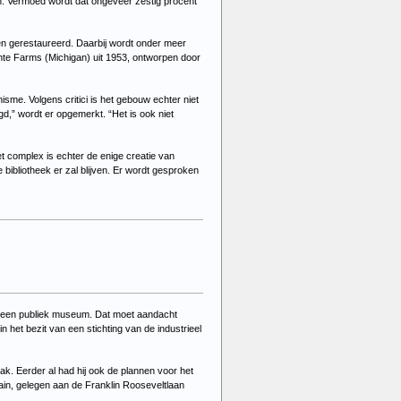
. Vermoed wordt dat ongeveer zestig procent
n gerestaureerd. Daarbij wordt onder meer
nte Farms (Michigan) uit 1953, ontworpen door
sme. Volgens critici is het gebouw echter niet
,” wordt er opgemerkt. “Het is ook niet
t complex is echter de enige creatie van
ibliotheek er zal blijven. Er wordt gesproken
nd een publiek museum. Dat moet aandacht
 het bezit van een stichting van de industrieel
k. Eerder al had hij ook de plannen voor het
in, gelegen aan de Franklin Rooseveltlaan