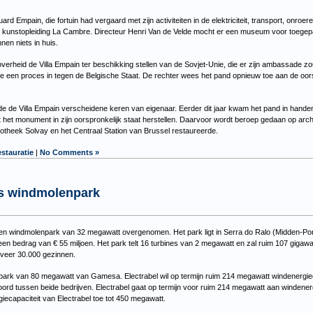
d Empain, die fortuin had vergaard met zijn activiteiten in de elektriciteit, transport, onr
egen kunstopleiding La Cambre. Directeur Henri Van de Velde mocht er een museum voor toege
en niets in huis.
verheid de Villa Empain ter beschikking stellen van de Sovjet-Unie, die er zijn ambassade
 een proces in tegen de Belgische Staat. De rechter wees het pand opnieuw toe aan de oorspr
e de Villa Empain verscheidene keren van eigenaar. Eerder dit jaar kwam het pand in hande
het monument in zijn oorspronkelijk staat herstellen. Daarvoor wordt beroep gedaan op archi
iotheek Solvay en het Centraal Station van Brussel restaureerde.
estauratie
|
No Comments »
es windmolenpark
 een windmolenpark van 32 megawatt overgenomen. Het park ligt in Serra do Ralo (Midden-P
 een bedrag van € 55 miljoen. Het park telt 16 turbines van 2 megawatt en zal ruim 107 giga
eveer 30.000 gezinnen.
nepark van 80 megawatt van Gamesa. Electrabel wil op termijn ruim 214 megawatt windenerg
d tussen beide bedrijven. Electrabel gaat op termijn voor ruim 214 megawatt aan winden
ecapaciteit van Electrabel toe tot 450 megawatt.