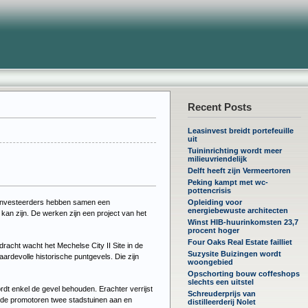
Recent Posts
Leasinvest breidt portefeuille
uit
Tuininrichting wordt meer
milieuvriendelijk
Delft heeft zijn Vermeertoren
Peking kampt met wc-
pottencrisis
ee investeerders hebben samen een
Opleiding voor
energiebewuste architecten
n zijn. De werken zijn een project van het
Winst HIB-huurinkomsten 23,7
procent hoger
Four Oaks Real Estate failliet
dracht wacht het Mechelse City II Site in de
Suzysite Buizingen wordt
ardevolle historische puntgevels. Die zijn
woongebied
Opschorting bouw coffeshops
slechts een uitstel
rdt enkel de gevel behouden. Erachter verrijst
Schreuderprijs van
 de promotoren twee stadstuinen aan en
distilleerderij Nolet