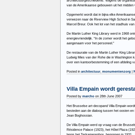
architectuurgeschiedenis. Volgens de organis
van de Amerikaanse gebouwen uit het midden va
Opgemerkt wordt dat in bijna elke Amerikaans
verwezen naar de Riverview High School in Sar
Marcel Breur. Ook het lot van het stadhuis van
De Martin Luther King Library werd in 1968 ont
energievriendelijk. “In de zomer wordt het ge
aangenaam voor het personeel.”
De restauratie van de Martin Luther King Libr
Ludwig Mies van der Rohe die in Washington ka
over een kantoorbestemming of een afdeling van
Posted in
architectuur
,
monumentenzorg
|
Villa Empain wordt gerest
Posted by
marcho
on 28th June 2007
Het Brusselse art-decopand Villa Empain wordt
besteden aan de dialoog tussen het oosten en he
Jean Boghossian.
De Villa Empain werd op vraag van de Brussels
Résidence Palace (1923), het Hôtel Plaza (192
langs het Terkamerenbos, begonnen in 1931.