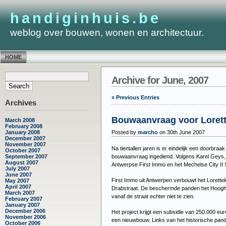
handiginhuis.be
weblog over bouwen, wonen en architectuur.
HOME
Archive for June, 2007
« Previous Entries
Archives
Bouwaanvraag voor Lorett
March 2008
February 2008
Posted by
marcho
on 30th June 2007
January 2008
December 2007
November 2007
Na tientallen jaren is er eindelijk een doorb
October 2007
bouwaanvraag ingediend. Volgens Karel Geys, 
September 2007
August 2007
Antwerpse First Immo en het Mechelse City II S
July 2007
June 2007
First Immo uit Antwerpen verbouwt het Lorettekl
May 2007
April 2007
Drabstraat. De beschermde panden het Hooghuys 
March 2007
vanaf de straat echter niet te zien.
February 2007
January 2007
December 2006
Het project krijgt een subsidie van 250.000 eu
November 2006
een nieuwbouw. Links van het historische pan
October 2006