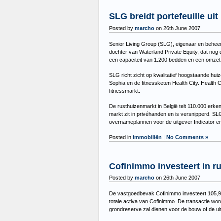
SLG breidt portefeuille uit
Posted by
marcho
on 26th June 2007
Senior Living Group (SLG), eigenaar en beheerd
dochter van Waterland Private Equity, dat nog d
een capaciteit van 1.200 bedden en een omzet 
SLG richt zicht op kwalitatief hoogstaande huiz
Sophia en de fitnessketen Health City. Health
fitnessmarkt.
De rusthuizenmarkt in België telt 110.000 erke
markt zit in privéhanden en is versnipperd. SL
overnameplannen voor de uitgever Indicator en
Posted in
immobiliën
|
No Comments »
Cofinimmo investeert in r
Posted by
marcho
on 26th June 2007
De vastgoedbevak Cofinimmo investeert 105,9 m
totale activa van Cofinimmo. De transactie w
grondreserve zal dienen voor de bouw of de ui