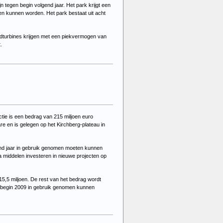
 tegen begin volgend jaar. Het park krijgt een
n kunnen worden. Het park bestaat uit acht
ndturbines krijgen met een piekvermogen van
.
tie is een bedrag van 215 miljoen euro
e en is gelegen op het Kirchberg-plateau in
end jaar in gebruik genomen moeten kunnen
a middelen investeren in nieuwe projecten op
15,5 miljoen. De rest van het bedrag wordt
f begin 2009 in gebruik genomen kunnen