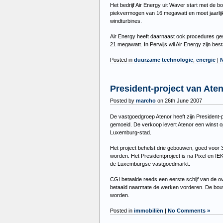
Het bedrijf Air Energy uit Waver start met de 
piekvermogen van 16 megawatt en moet jaarlij
windturbines.
Air Energy heeft daarnaast ook procedures ges
21 megawatt. In Perwijs wil Air Energy zijn be
Posted in
duurzame technologie
,
energie
|
President-project van Ate
Posted by
marcho
on 26th June 2007
De vastgoedgroep Atenor heeft zijn President-
gemoeid. De verkoop levert Atenor een winst o
Luxemburg-stad.
Het project behelst drie gebouwen, goed voor
worden. Het Presidentproject is na Pixel en I
de Luxemburgse vastgoedmarkt.
CGI betaalde reeds een eerste schijf van de ov
betaald naarmate de werken vorderen. De bouw
worden.
Posted in
immobiliën
|
No Comments »