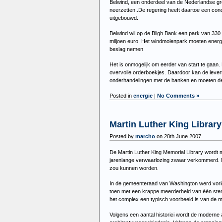
Belwind, een onderdeel van de Nederlandse g
neerzetten..De regering heeft daartoe een con
uitgebouwd.
Belwind wil op de Bligh Bank een park van 330
miljoen euro. Het windmolenpark moeten energi
beslag nemen.
Het is onmogelijk om eerder van start te gaan
overvolle orderboekjes. Daardoor kan de lever
onderhandelingen met de banken en moeten de 
Posted in
energie
|
No Comments »
Martin Luther King Librar
Posted by
marcho
on 28th June 2007
De Martin Luther King Memorial Library wordt 
jarenlange verwaarlozing zwaar verkommerd. 
zou kunnen worden.
In de gemeenteraad van Washington werd vorig 
toen met een krappe meerderheid van één stem 
het complex een typisch voorbeeld is van de mo
Volgens een aantal historici wordt de moderne 