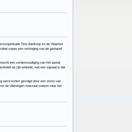
uikersorganisatie Test-Aankoop en de Vlaamse
ctrabel zopas een verhoging van de gastarief
mocht een vertienvoudiging van het aantal
iteit op zijn website, wat een signaal is dat
ing werd echter gevolgd door een storm van
leven de Vlamingen massaal zoeken naar het