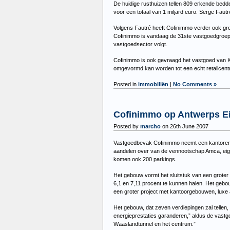
De huidige rusthuizen tellen 809 erkende bed
voor een totaal van 1 miljard euro. Serge Faut
Volgens Fautré heeft Cofinimmo verder ook grot
Cofinimmo is vandaag de 31ste vastgoedgroep va
vastgoedsector volgt.
Cofinimmo is ook gevraagd het vastgoed van Kine
omgevormd kan worden tot een echt retailcent
Posted in
immobiliën
|
No Comments »
Cofinimmo op Antwerps Ei
Posted by
marcho
on 26th June 2007
Vastgoedbevak Cofinimmo neemt een kantorenpr
aandelen over van de vennootschap Amca, eige
komen ook 200 parkings.
Het gebouw vormt het sluitstuk van een grote
6,1 en 7,11 procent te kunnen halen. Het geb
een groter project met kantoorgebouwen, luxe
Het gebouw, dat zeven verdiepingen zal tellen,
energieprestaties garanderen,” aldus de vastg
Waaslandtunnel en het centrum.”