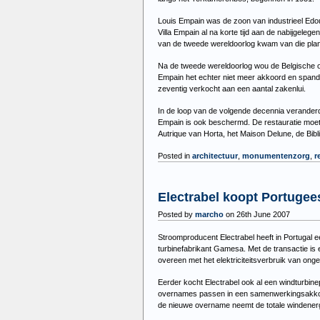
Louis Empain was de zoon van industrieel Edouar
Villa Empain al na korte tijd aan de nabijgel
van de tweede wereldoorlog kwam van die plann
Na de tweede wereldoorlog wou de Belgische o
Empain het echter niet meer akkoord en spande
zeventig verkocht aan een aantal zakenlui.
In de loop van de volgende decennia veranderd
Empain is ook beschermd. De restauratie moet 
Autrique van Horta, het Maison Delune, de Bibl
Posted in
architectuur
,
monumentenzorg
,
r
Electrabel koopt Portuge
Posted by
marcho
on 26th June 2007
Stroomproducent Electrabel heeft in Portugal
turbinefabrikant Gamesa. Met de transactie is
overeen met het elektriciteitsverbruik van ong
Eerder kocht Electrabel ook al een windturbi
overnames passen in een samenwerkingsakkoor
de nieuwe overname neemt de totale windenergi