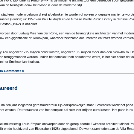
atie World Monuments Fund (WMF) is de moderne architectuur een bedreigde soort geworden
n de twintigste eeuw beïnvloed is door de moderne stijl.
e stad een modern gebouw dreigt afgebroken te worden of op een ongepaste manier te worde
asota (Florida) uit 1957 van Paul Rudolph en de Grosse Pointe Public Library in Grosse Poi
 Boston (1962) is onzeker.
worpen door Ludwig Mies van der Rohe, één van de belangrijkste architecten van het moderni
bouw een gigantische drukkookpan, waardoor zeldzame documenten en foto’s worden vernietigd
ary zou ongeveer 275 miljoen dollar kosten, ongeveer 0,5 miljoen meer dan een nieuwbouw. He
n teruggevonden worden. Indien het complex toch beschermd wordt, is het niet zeker dat de b
 het Smithsonian-instituut.
No Comments »
aureerd
 na tien jaar leegstand gerestaureerd in zijn oorspronkelijke staat. Bovendien wordt het pa
t westen. De restauratie van het complex zal ruim vier miljoen euro kosten. Het pand is nu in
e industrietelg Louis Empain ontworpen door de gereputeerde Zwitserse architect Michel Pola
8) en de hoofdzetel van Electrabel (1928) uitgetekend. De werkzaamheden aan de Villa Empa