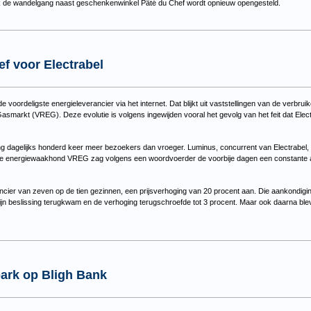
 de wandelgang naast geschenkenwinkel Pâté du Chef wordt opnieuw opengesteld.
ef voor Electrabel
oordeligste energieleverancier via het internet. Dat blijkt uit vaststellingen van de verbr
n Gasmarkt (VREG). Deze evolutie is volgens ingewijden vooral het gevolg van het feit dat Ele
g dagelijks honderd keer meer bezoekers dan vroeger. Luminus, concurrent van Electrabel, 
e energiewaakhond VREG zag volgens een woordvoerder de voorbije dagen een constante activ
ncier van zeven op de tien gezinnen, een prijsverhoging van 20 procent aan. Die aankondig
zijn beslissing terugkwam en de verhoging terugschroefde tot 3 procent. Maar ook daarna b
ark op Bligh Bank