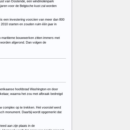
kust van Oostende, een windmolenpark
 jaren voor de Belgische kust zal worden
 is een investering voorzien van meer dan 800
2010 starten en zouden ruim één jaar in
 in maritieme bouwwerken zitten immers met
an worden afgerond. Dan volgen de
Amerikaanse hoofdstad Washington en door
elaar, waarna het zou met afbraak bedreigd
w complex op te trekken. Het voorstel werd
risch monument. Daarbij wordt opgemerkt dat
eed aan zijn plaats in de