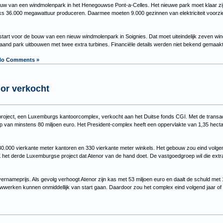
bouw van een windmolenpark in het Henegouwse Pont-a-Celles. Het nieuwe park moet klaar zijn
ks 36.000 megawattuur produceren. Daarmee moeten 9.000 gezinnen van elektriciteit voorzie
tart voor de bouw van een nieuw windmolenpark in Soignies. Dat moet uiteindelijk zeven wi
staand park uitbouwen met twee extra turbines. Financiële details werden niet bekend gemaakt
No Comments »
nor verkocht
project, een Luxemburgs kantoorcomplex, verkocht aan het Duitse fonds CGI. Met de transac
p van minstens 80 miljoen euro. Het President-complex heeft een oppervlakte van 1,35 hectar
 30.000 vierkante meter kantoren en 330 vierkante meter winkels. Het gebouw zou eind volg
EK het derde Luxemburgse project dat Atenor van de hand doet. De vastgoedgroep wil die extr
ernameprijs. Als gevolg verhoogt Atenor zijn kas met 53 miljoen euro en daalt de schuld met 
werken kunnen onmiddellijk van start gaan. Daardoor zou het complex eind volgend jaar o