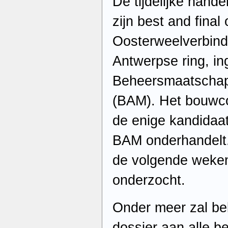
De tijdelijke hande
zijn best and final 
Oosterweelverbindi
Antwerpse ring, in
Beheersmaatschap
(BAM). Het bouwco
de enige kandida
BAM onderhandelt.
de volgende weken
onderzocht.
Onder meer zal be
dossier aan alle b