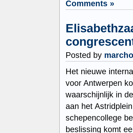
Comments »
Elisabethza
congrescen
Posted by
march
Het nieuwe intern
voor Antwerpen k
waarschijnlijk in d
aan het Astridplei
schepencollege bes
beslissing komt ee