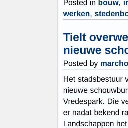
Posted in
bouw
,
i
werken
,
stedenb
Tielt overw
nieuwe sch
Posted by
march
Het stadsbestuur 
nieuwe schouwbur
Vredespark. Die v
er nadat bekend r
Landschappen het G