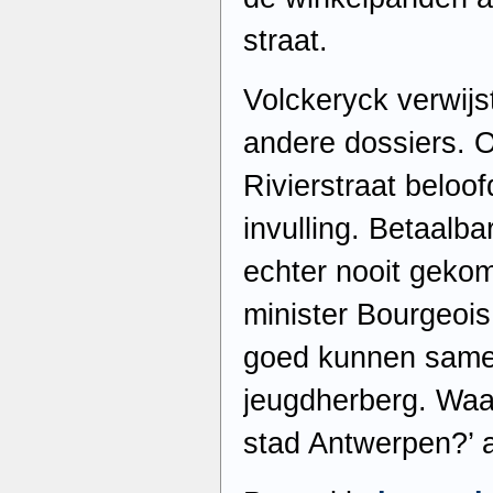
straat.
Volckeryck verwijst
andere dossiers. O
Rivierstraat beloo
invulling. Betaalb
echter nooit geko
minister Bourgeoi
goed kunnen same
jeugdherberg. Waa
stad Antwerpen?’ a