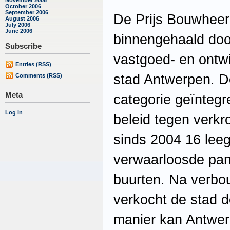
October 2006
September 2006
De Prijs Bouwhee
August 2006
July 2006
June 2006
binnengehaald doo
Subscribe
vastgoed- en ontwi
Entries (RSS)
stad Antwerpen. De
Comments (RSS)
Meta
categorie geïntegr
Log in
beleid tegen verkr
sinds 2004 16 lee
verwaarloosde pan
buurten. Na verbo
verkocht de stad d
manier kan Antwer