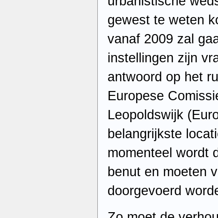
urbanistische wedst
gewest te weten k
vanaf 2009 zal ga
instellingen zijn v
antwoord op het ru
Europese Comissie 
Leopoldswijk (Euro
belangrijkste loca
momenteel wordt de
benut en moeten v
doorgevoerd word
Zo moet de verhou