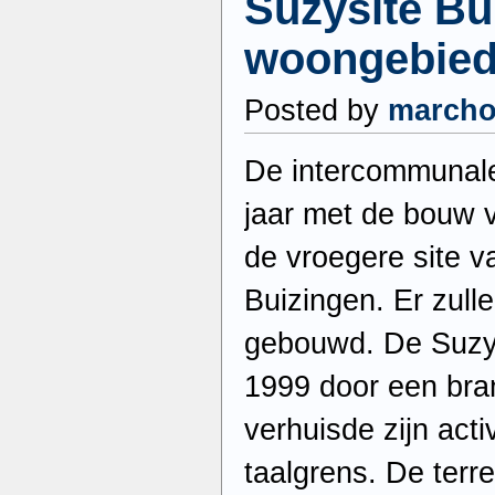
Suzysite Bu
woongebie
Posted by
march
De intercommunale 
jaar met de bouw 
de vroegere site v
Buizingen. Er zul
gebouwd. De Suzy
1999 door een bran
verhuisde zijn acti
taalgrens. De terr