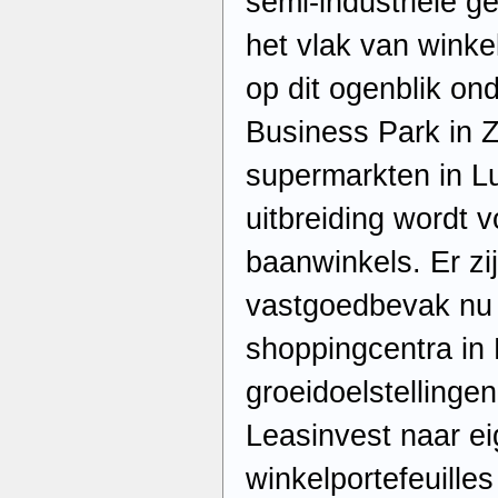
semi-industriële 
het vlak van winke
op dit ogenblik on
Business Park in 
supermarkten in L
uitbreiding wordt 
baanwinkels. Er zi
vastgoedbevak nu 
shoppingcentra in
groeidoelstellinge
Leasinvest naar e
winkelportefeuill