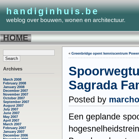
handiginhuis.be
weblog over bouwen, wonen en architectuur.
HOME
«
Greenbridge opent kenniscentrum Power
Spoorwegtu
Archives
March 2008
Sagrada Fam
February 2008
January 2008
December 2007
November 2007
Posted by
march
October 2007
September 2007
August 2007
July 2007
June 2007
Een geplande spoo
May 2007
April 2007
March 2007
hogesnelheidstrei
February 2007
January 2007
December 2006
November 2006